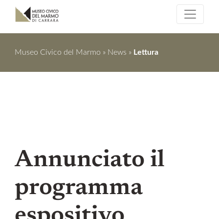
Museo Civico del Marmo
»
News
»
Lettura
Annunciato il
programma
espositivo