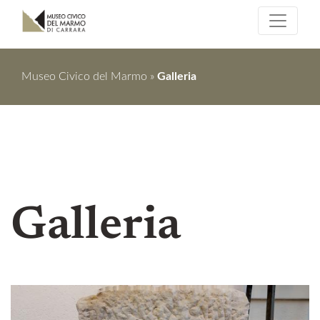
Museo Civico del Marmo
»
Galleria
Galleria