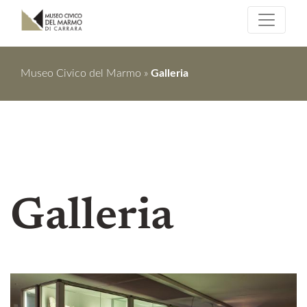
Museo Civico del Marmo
»
Galleria
Galleria