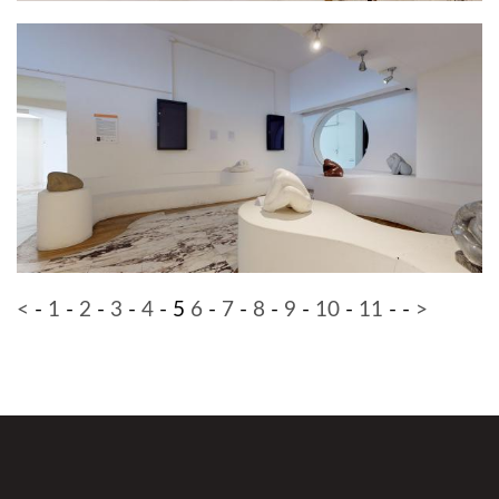
<
-
1
-
2
-
3
-
4
-
5
6
-
7
-
8
-
9
-
10
-
11
-
-
>