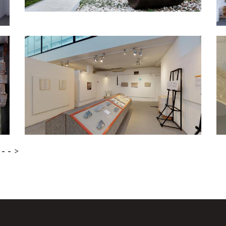
-
-
>