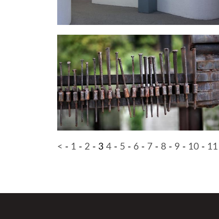
<
-
1
-
2
-
3
4
-
5
-
6
-
7
-
8
-
9
-
10
-
11